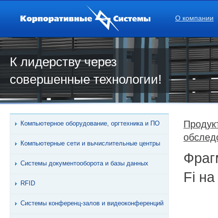
О компании
К лидерству через
совершенные технологии!
Продук
Компьютерное оборудование, оргтехника и ПО
обследо
Компьютерные сети и вычислительные центры
Фраг
Системы документооборота и базы данных
Fi н
RFID
Системы конференц-залов и видеоконференций