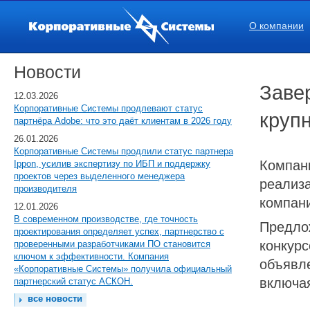
О компании
Новости
Заве
12.03.2026
Корпоративные Системы продлевают статус
круп
партнёра Adobe: что это даёт клиентам в 2026 году
26.01.2026
Корпоративные Системы продлили статус партнера
Компан
Ippon, усилив экспертизу по ИБП и поддержку
проектов через выделенного менеджера
реализа
производителя
компани
12.01.2026
В современном производстве, где точность
Предло
проектирования определяет успех, партнерство с
конкурс
проверенными разработчиками ПО становится
ключом к эффективности. Компания
объявле
«Корпоративные Системы» получила официальный
включая
партнерский статус АСКОН.
все новости