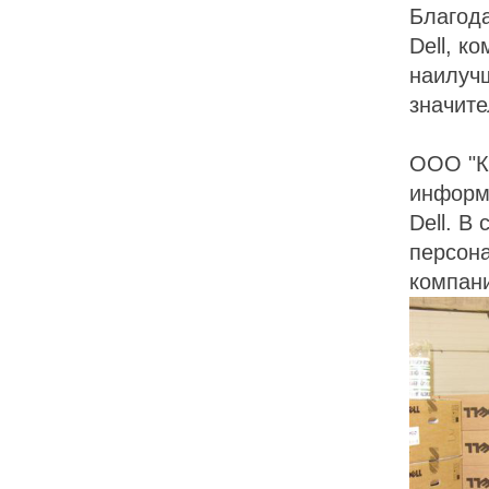
Благод
Dell, 
наилучш
значит
ООО "К
информ
Dell. В
персон
компани