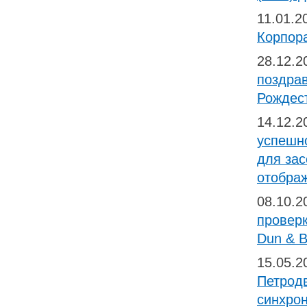
11.01.
Корпор
28.12.
поздра
Рождес
14.12.
успешн
для за
отобра
08.10.
проверк
Dun & B
15.05.
Петрод
синхрон