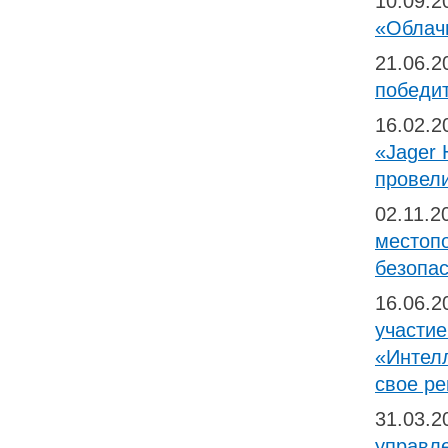
10.09.
«Облачн
21.06.
победит
16.02.
«Jager 
провел
02.11.2
местопо
безопа
16.06.
участи
«Интелл
свое ре
31.03.
управл