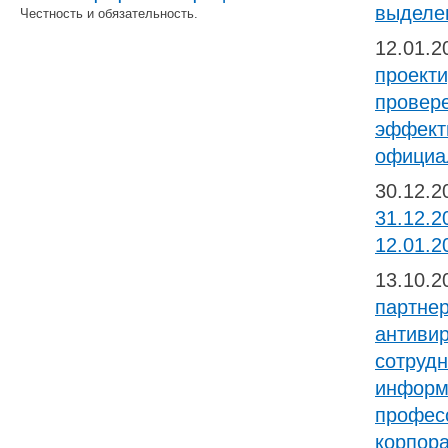
выделе
Честность и обязательность.
12.01.
проекти
провер
эффект
официа
30.12.
31.12.2
12.01.2
13.10.
партне
антивир
сотруд
информ
профес
корпора