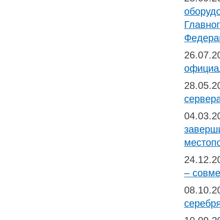
оборуд
Главног
Федерац
26.07.
официа
28.05.
сервера
04.03.
заверш
местопо
24.12.
– совме
08.10.
серебр