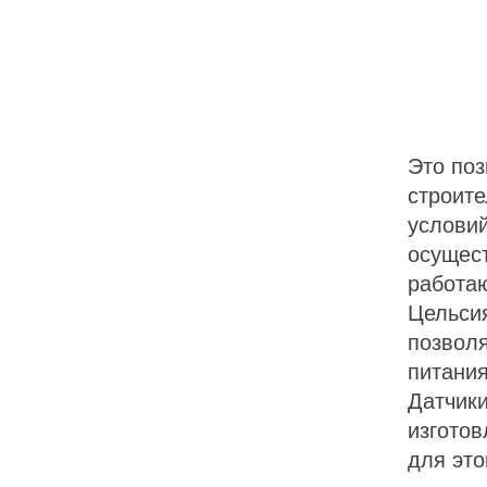
Это поз
строите
услови
осущес
работаю
Цельси
позволя
питания
Датчики
изгото
для это