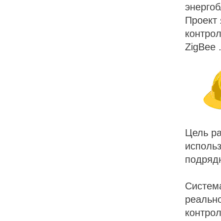
энергоб
Проект 
контро
ZigBee 
Цель ра
использ
подряд
Систем
реально
контро