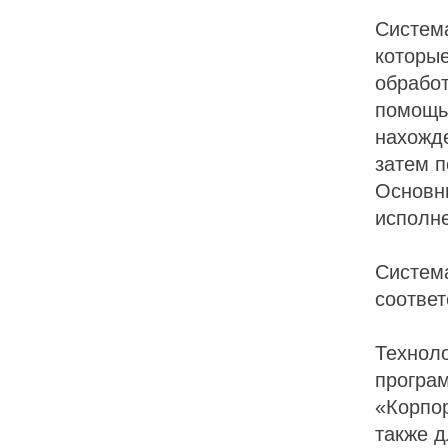
Систем
которы
обработ
помощь
нахожде
затем п
Основн
исполн
Система
соотве
Техноло
програ
«Корпо
также д