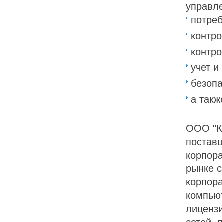
управл
потреб
контро
контро
учет и
безопа
а такж
ООО "К
постав
корпора
рынке с
корпор
компью
лицензи