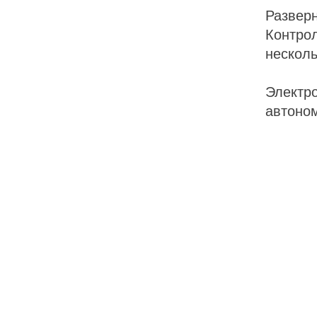
Разверн
Контрол
несколь
Электр
автоно