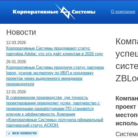
О компании
Новости
Комп
12.03.2026
Корпоративные Системы продлевают статус
успе
партнёра Adobe: что это даёт клиентам в 2026 году
26.01.2026
сист
Корпоративные Системы продлили статус партнера
Ippon, усилив экспертизу по ИБП и поддержку
ZBLoc
проектов через выделенного менеджера
производителя
12.01.2026
Компан
В современном производстве, где точность
проектирования определяет успех, партнерство с
проект
проверенными разработчиками ПО становится
местоп
ключом к эффективности. Компания
«Корпоративные Системы» получила официальный
исполь
партнерский статус АСКОН.
все новости
Система