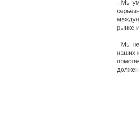
- Мы у
серьез
междун
рынке 
- Мы н
наших 
помога
должен