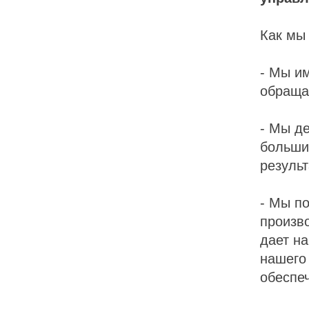
Как мы 
- Мы и
обраща
- Мы де
больши
результ
- Мы п
произв
дает н
нашего 
обеспеч