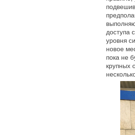
подвешива
предпола
выполняю
доступа 
уровня с
новое мес
пока не 
крупных 
нескольк