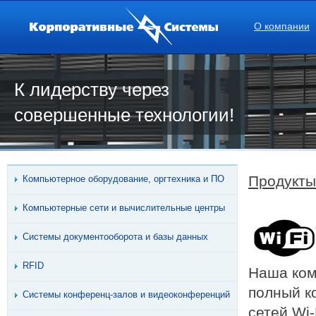
О компании
К лидерству через
совершенные технологии!
Продукты
Компьютерное оборудование, оргтехника и ПО
Компьютерные сети и вычислительные центры
Системы документооборота и базы данных
RFID
Наша ком
полный к
Системы конференц-залов и видеоконференций
сетей Wi-