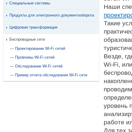
Специальные системы
Наши спе
проектир
Продукты для электронного документооборота
Такие ус
Цифровая трансформация
практиче
образован
Беспроводные сети
туристиче
— Проектирование Wi-Fi сетей
Везде, г
— Проблемы Wi-Fi сетей
Wi-Fi, ил
— Обследование Wi-Fi сетей
беспрово
— Пример отчета обследования Wi-Fi сети
накоплен
проводим
определе
уровень 
анализир
работе и
Для тех з