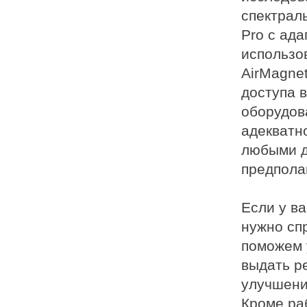
спектрал
Pro с ад
использо
AirMagnet
доступа 
оборудов
адекватн
любыми д
предполаг
Если у в
нужно сп
поможем 
выдать р
улучшени
Кроме ра