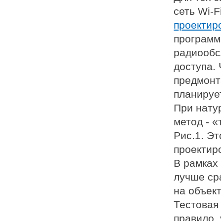
сеть Wi-
проектир
программ
радиообс
доступа.
предмонт
планирует
При нату
метод - «
Рис.1. Э
проектир
В рамках 
лучше ср
на объект
Тестовая
правило,