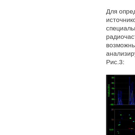
Для опре
источник
специаль
радиочас
возможны
анализир
Рис.3: