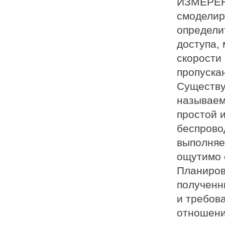
ИЗМЕРЕНН
смоделир
определи
доступа, 
скорости
пропуска
Существу
называем
простой 
беспрово
выполняе
ощутимо 
Планиров
полученн
и требов
отношени