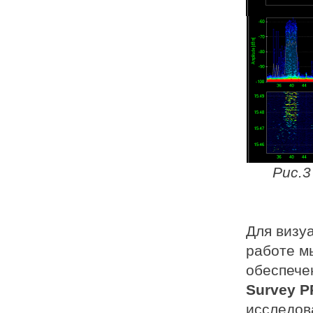
Рис.3
Для визу
работе м
обеспече
Survey 
исследов