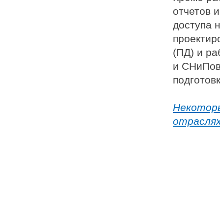
отчетов 
доступа 
проектир
(ПД) и р
и СНиПов
подготов
Некоторы
отраслях