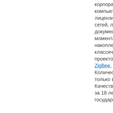
корпор
компью
лицензи
сетей, 
докумен
момент
накопле
класси
проект
ZigBee
,
Количес
только 
Качеств
за 18 л
государ