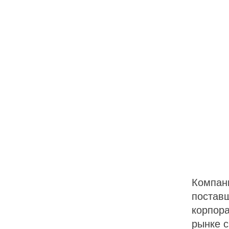
Компани
постав
корпора
рынке с