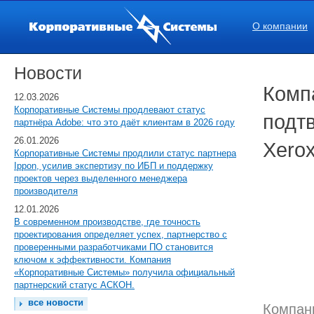
О компании
Новости
Комп
12.03.2026
Корпоративные Системы продлевают статус
подт
партнёра Adobe: что это даёт клиентам в 2026 году
26.01.2026
Xero
Корпоративные Системы продлили статус партнера
Ippon, усилив экспертизу по ИБП и поддержку
проектов через выделенного менеджера
производителя
12.01.2026
В современном производстве, где точность
проектирования определяет успех, партнерство с
проверенными разработчиками ПО становится
ключом к эффективности. Компания
«Корпоративные Системы» получила официальный
партнерский статус АСКОН.
все новости
Компан