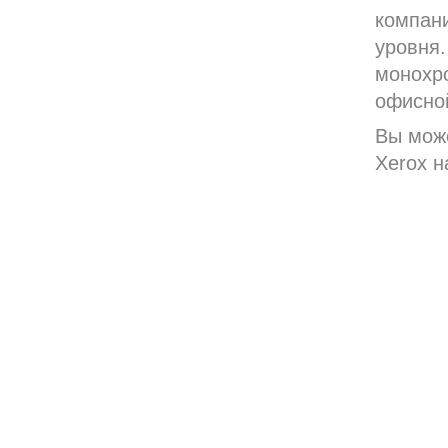
компани
уровня.
монохр
офисной
Вы мож
Xerox н