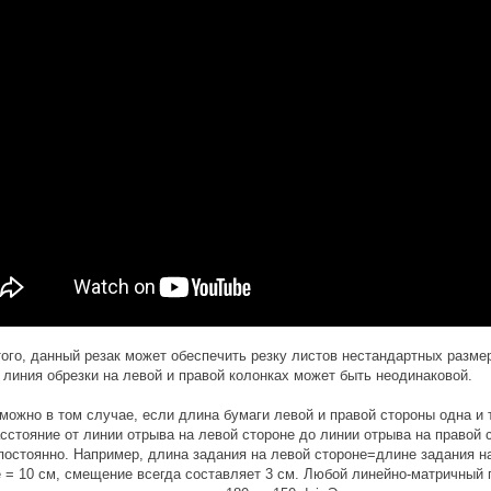
ого, данный резак может обеспечить резку листов нестандартных разме
линия обрезки на левой и правой колонках может быть неодинаковой.
можно в том случае, если длина бумаги левой и правой стороны одна и 
сстояние от линии отрыва на левой стороне до линии отрыва на правой 
постоянно. Например, длина задания на левой стороне=длине задания н
 = 10 см, смещение всегда составляет 3 см. Любой линейно-матричный 