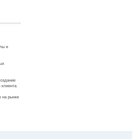
лы и
ных
создание
 клиента.
 на рынке