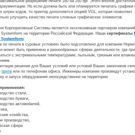
аксимальное разрешение печати 180 на 150 dpi. Этого вполне достаточн
документации. Но если должна быть или планируется печатать графики 
 штрих-кодов, то принтер дополняется опцией VGL, которая позволяет
ельно улучшить качество печати сложных графических элементов.
ия Корпоративные Системы является эксклюзивным партнером компаний P
r Systemform на территории Российской Федерации.
Наши
сертификаты
r Systemform
.
е по печати в суровых условиях было подготовлено для компании Нори
 и может быть применено в разнообразных сферах деятельности, где пр
ваться с экстремальными температурами, пыльным, грязным или влажн
нием.
аптации решения для Ваших условий или условий Ваших заказчиков свя
о
почте
или по телефонам офиса. Инженеры компании произведут устано
ку и запуск оборудования непосредственно на территории.
применения:
водство стали,
водство бумаги,
водство автомобилей,
тика,
ские хозяйства,
ое производство,
овская сфера
е