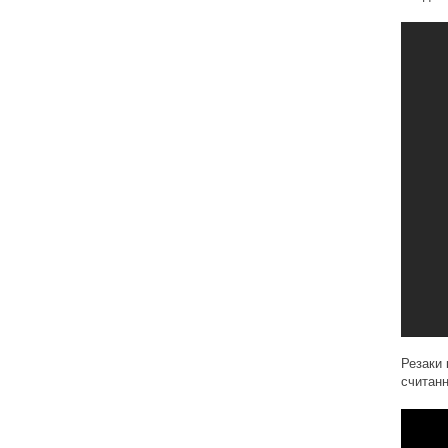
Резаки 
считан