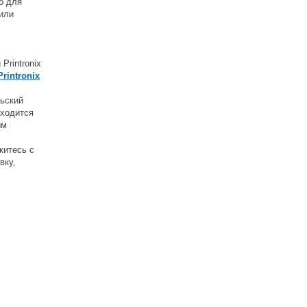
о для
или
rintronix
Printronix
льский
иходится
ым
житесь с
вку,