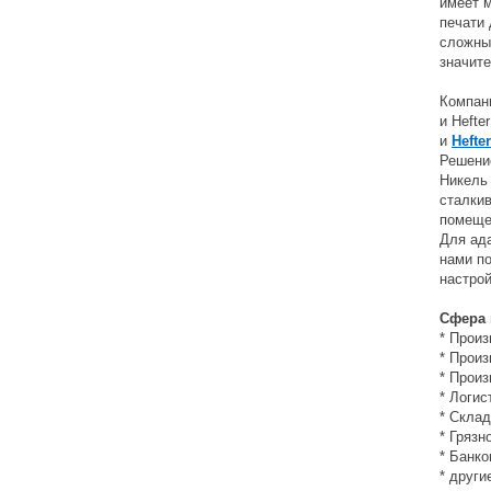
имеет м
печати 
сложных
значит
Компан
и Hefte
и
Hefte
Решени
Никель
сталки
помеще
Для ад
нами п
настрой
Сфера 
* Произ
* Произ
* Произ
* Логис
* Склад
* Грязн
* Банк
* други