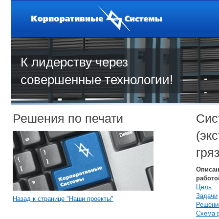
К лидерству через
совершенные технологии!
Решения по печати
Сис
(эк
гря
Описан
работо
Цель
Задачи
Назад к странице "Наши проекты"
Решени
Схема 