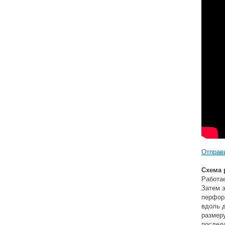
Отправи
Схема 
Работае
Затем э
перфора
вдоль д
размеру
послед