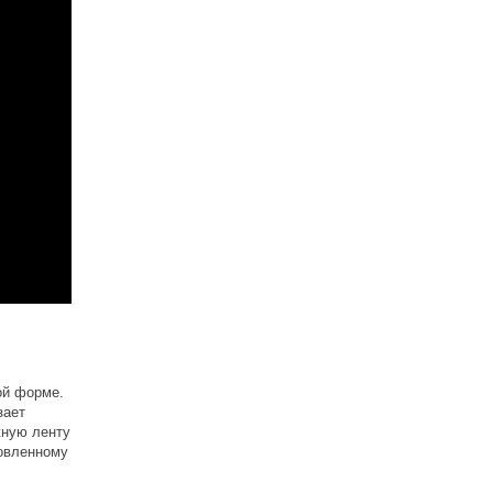
ой форме.
зает
жную ленту
новленному