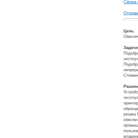
Сфера 
Отправи
Цель
:
Обеспе
Задачи
Подобра
эксплуа
Подобр
непрер
Стоимос
Решени
Устройс
эксплуа
принтер
образца
резака 
обеспе
промыш
пользо
владен