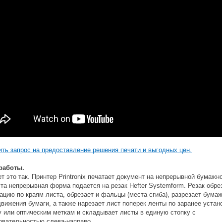
ть запрос на предоставление решения печати и выгодных цен.
работы.
т это так. Принтер Printronix печатает документ на непрерывной бумажн
та непрерывная форма подается на резак Hefter Systemform. Резак обре
цию по краям листа, обрезает и фальцы (места сгиба), разрезает бума
вижения бумаги, а также нарезает лист поперек ленты по заранее уста
 или оптическим меткам и складывает листы в единую стопку с
овательностью слева-направо.