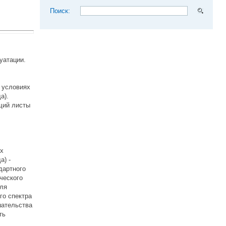
Поиск:
уатации.
 условиях
а).
щий листы
ях
а) -
дартного
ического
ля
го спектра
шательства
ть