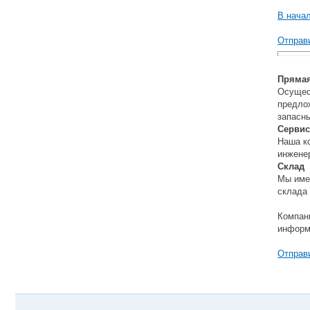
В нача
Отправи
Прямая
Осущес
предло
запасны
Сервис
Наша ко
инжене
Склад
Мы имее
склада 
Компан
информ
Отправи