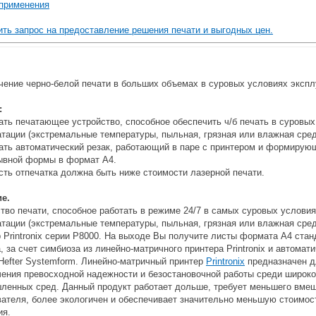
применения
ть запрос на предоставление решения печати и выгодных цен.
чение черно-белой печати в больших объемах в суровых условиях экспл
:
ть печатающее устройство, способное обеспечить ч/б печать в суровых
тации (экстремальные температуры, пыльная, грязная или влажная сред
ать автоматический резак, работающий в паре с принтером и формирую
ывной формы в формат А4.
ть отпечатка должна быть ниже стоимости лазерной печати.
е.
тво печати, способное работать в режиме 24/7 в самых суровых услови
тации (экстремальные температуры, пыльная, грязная или влажная сред
 Printronix серии P8000. На выходе Вы получите листы формата A4 стан
, за счет симбиоза из линейно-матричного принтера Printronix и автомат
Hefter Systemform. Линейно-матричный принтер
Printronix
предназначен д
чения превосходной надежности и безостановочной работы среди широко
ленных сред. Данный продукт работает дольше, требует меньшего вме
вателя, более экологичен и обеспечивает значительно меньшую стоимос
ия.