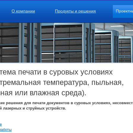
О компании
Продукты и решения
Проектн
тема печати в суровых условиях
стремальная температура, пыльная,
зная или влажная среда).
ие решения для печати документов в суровых условиях, несовмес
й лазерных и струйных устройств.
е
работы