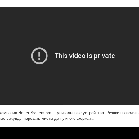
компании Hefter Systemform – уникальнвые устройства. Резаки позволяю
ные секунды нарезать листы до нужного формата.