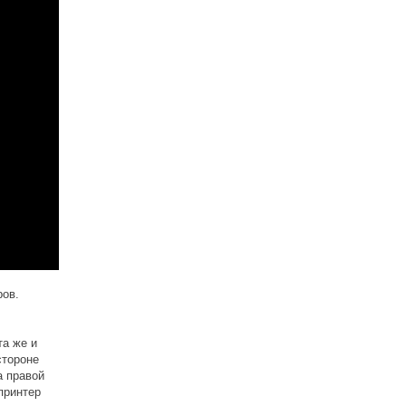
ров.
та же и
стороне
а правой
принтер