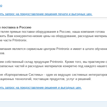
ло
ть запрос на предоставление решения печати и выгодных цен.
 поставка в Россию
твляя прямые поставки оборудования в Россию, наша компания готова
жить Вам конкурентно-низкие цены на оборудование, расходные материа
е части Prtintronix.
мпания является сервисным центром Printronix и имеет в штате обучен
ров.
м собственный склад продукции Printronix. Кроме того, мы практикуем 
запасных частей и расходных материалов конкретно под каждого нашего
ия «Корпоративные Системы» - один из ведущих системных интеграторов
ационных технологий, поставщик продуктов, услуг и решений.
ть запрос на предоставление решения и выгодных цен.