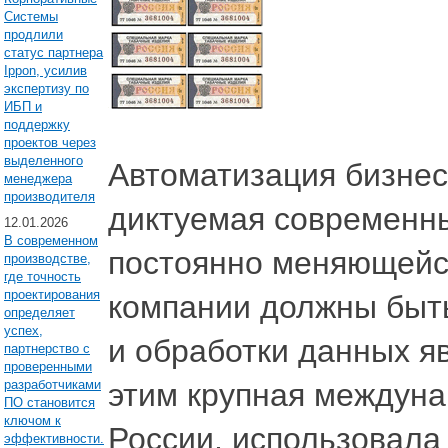
Системы
продлили
статус партнера
Ippon, усилив
экспертизу по
ИБП и
поддержку
проектов через
выделенного
Автоматизация бизнес
менеджера
производителя
диктуемая современны
12.01.2026
В современном
постоянно меняющейс
производстве,
где точность
проектирования
компании должны быть
определяет
успех,
и обработки данных я
партнерство с
проверенными
разработчиками
этим крупная междуна
ПО становится
ключом к
России, использовала
эффективности.