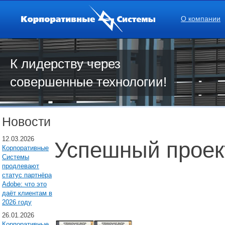
О компании
К лидерству через
совершенные технологии!
Новости
12.03.2026
Успешный проек
Корпоративные
Системы
продлевают
статус партнёра
Adobe: что это
даёт клиентам в
2026 году
26.01.2026
Корпоративные