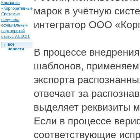
Компания
марок в учётную сист
«Корпоративные
Системы»
получила
интегратор ООО «Кор
официальный
партнерский
статус АСКОН.
все
новости
В процессе внедрения
шаблонов, применяемы
экспорта распознанны
отвечает за распозна
выделяет реквизиты ма
Если в процессе вери
соответствующие испр