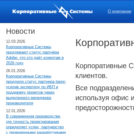
О компании
Новости
Корпоратив
12.03.2026
Корпоративные Системы
продлевают статус партнёра
Adobe: что это даёт клиентам в
2026 году
Корпоративные С
26.01.2026
клиентов.
Корпоративные Системы
продлили статус партнера Ippon,
Все подразделени
усилив экспертизу по ИБП и
поддержку проектов через
используя офис 
выделенного менеджера
производителя
предосторожност
12.01.2026
В современном производстве,
где точность проектирования
определяет успех, партнерство
с проверенными разработчиками