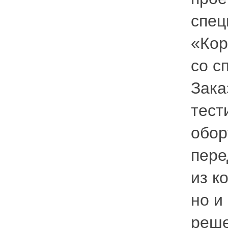
спец
«Кор
со с
Зака
тест
обор
пере
из к
но и
реше