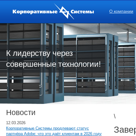
О компании
К лидерству через
совершенные технологии!
Новости
\
12.03.2026
Заве
Корпоративные Системы продлевают статус
партнёра Adobe: что это даёт клиентам в 2026 году