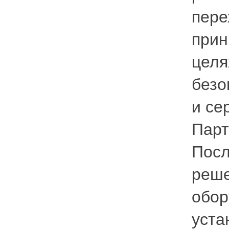
пере
прин
целя
безо
и се
Парт
Посл
реше
обор
уста