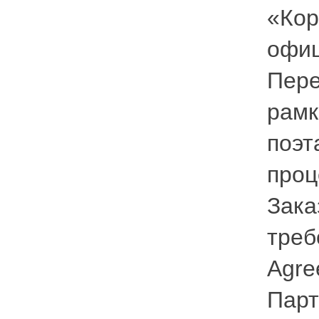
«Кор
офи
Пере
рамк
поэт
проц
Зака
треб
Agre
Парт