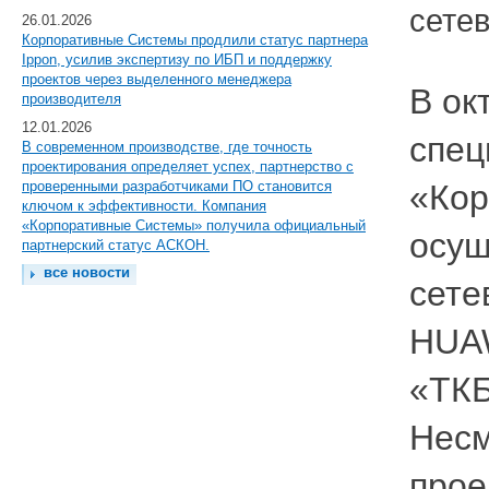
сете
26.01.2026
Корпоративные Системы продлили статус партнера
Ippon, усилив экспертизу по ИБП и поддержку
проектов через выделенного менеджера
В ок
производителя
12.01.2026
спец
В современном производстве, где точность
проектирования определяет успех, партнерство с
проверенными разработчиками ПО становится
«Кор
ключом к эффективности. Компания
«Корпоративные Системы» получила официальный
осущ
партнерский статус АСКОН.
все новости
сете
HUAW
«ТКБ
Несм
прое