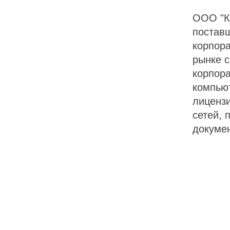
ООО "К
постав
корпора
рынке с
корпор
компью
лицензи
сетей, 
докумен